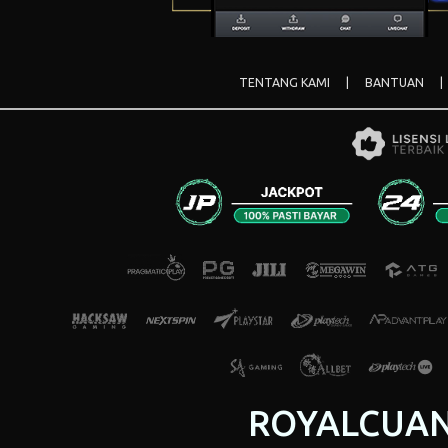
TENTANG KAMI
|
BANTUAN
|
ROYALCUAN4D