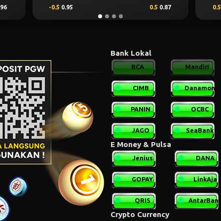
1.00
0.00
0.51
0.00
-0.75
-0.
Bank Lokal
BCA
Mandiri
CIMB
Danamon
PANIN
OCBC
JAGO
SeaBank
E Money & Pulsa
Jenius
DANA
GOPAY
LinkAja
QRIS
AntarBan
Crypto Currency