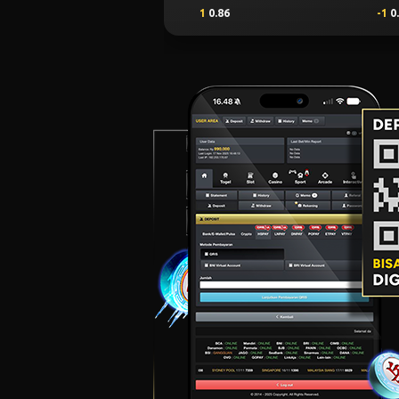
0.75
0.82
-0.75