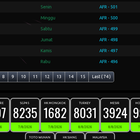
Senin
AFR - 501
Minggu
AFR - 500
Sabtu
AFR - 499
Jumat
AFR - 498
Kamis
AFR - 497
Rabu
AFR - 496
8
9
10
11
12
13
14
15
Last ( 74 )
ORE
SGP45
HK MONGKOK
TURKEY
MESIR
H
07
8235
1682
8031
3924
9
26
7/8/2026
7/8/2026
8/8/2026
8/8/2026
7
TOTO WUHAN
HK SIANG
MALAYSIA