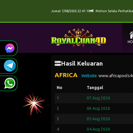
Jumat 7/08/2026 22:41:19
Mohon Selalu Perhatika
HO
Hasil Keluaran
AFRICA
Website:
www.africapools4
No
Tanggal
1
07 Aug 2026
2
06 Aug 2026
3
05 Aug 2026
4
04 Aug 2026