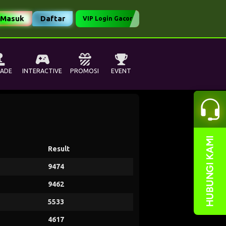
Masuk
Daftar
VIP Login Gacor
 Terima Kasih....
ADE
INTERACTIVE
PROMOSI
EVENT
Result
9474
9462
5533
4617