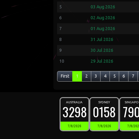
5
03 Aug 2026
6
02 Aug 2026
7
01 Aug 2026
8
31 Jul 2026
9
30 Jul 2026
10
29 Jul 2026
First
1
2
3
4
5
6
7
AUSTRALIA
SYDNEY
SINGAP
3298
0158
79
7/8/2026
7/8/2026
7/8/20