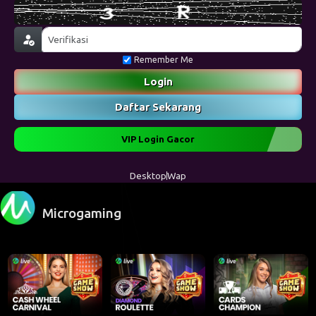
Remember Me
Login
Daftar Sekarang
VIP Login Gacor
Desktop
Wap
Microgaming