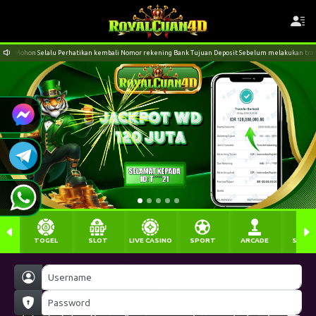
Mohon Selalu Perhatikan kembali Nomor rekening Bank Tujuan Deposit Sebelum melakukan transf
TOGEL
SLOT
LIVE CASINO
SPORT
ARCADE
SABU