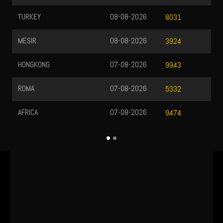
TURKEY
08-08-2026
8031
MESIR
08-08-2026
3924
HONGKONG
07-08-2026
9943
ROMA
07-08-2026
5332
AFRICA
07-08-2026
9474