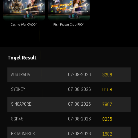
Casino War CW001
Fish Prawn Crab F001
Togel Result
AUSTRALIA
07-08-2026
T
3298
SYDNEY
07-08-2026
H
0158
SINGAPORE
07-08-2026
M
7907
SGP45
07-08-2026
8235
HK MONGKOK
07-08-2026
1682