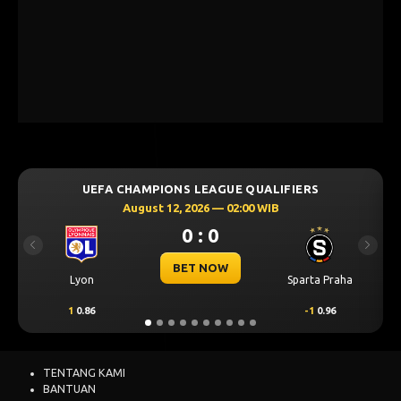
RS
UEFA CHAMPIONS LEAGUE QUALIFIERS
August 12, 2026 — 01:30 WIB
0 : 0
Previous
Next
BET NOW
rta Praha
SK Sturm Graz
Fenerbah
-1
0.96
-0.5
0.95
0.5
0.87
TENTANG KAMI
BANTUAN