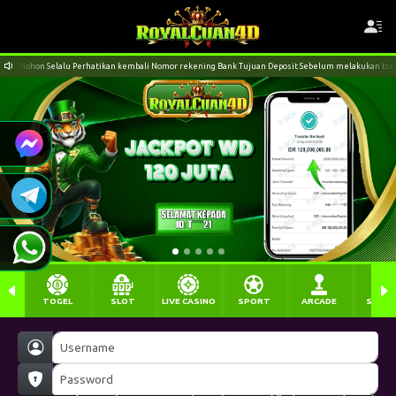
Mohon Selalu Perhatikan kembali Nomor rekening Bank Tujuan Deposit Sebelum melakukan transf
TOGEL
SLOT
LIVE CASINO
SPORT
ARCADE
SABU