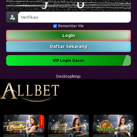
Remember Me
Login
Daftar Sekarang
VIP Login Gacor
Desktop
Wap