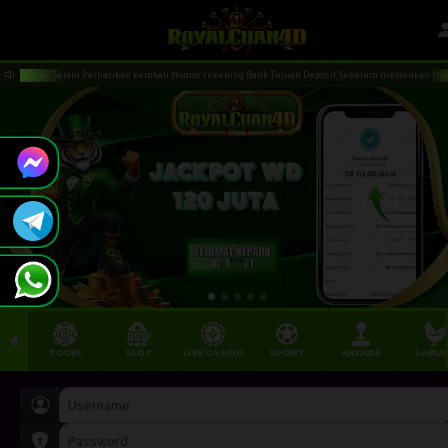
Mohon Selalu Perhatikan kembali Nomor rekening Bank Tujuan Deposit Sebelum melakukan transf
TOGEL
SLOT
LIVE CASINO
SPORT
ARCADE
SABU