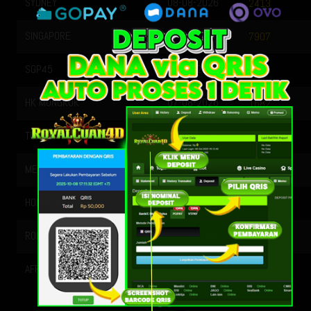
SYDNEY
08-08-2026
2413
SINGAPORE
07-08-2026
7907
SGP45
07-08-2026
8235
HK MONGKOK
07-08-2026
1682
TURKEY
08-08-2026
8031
MESIR
08-08-2026
3924
HONGKONG
07-08-2026
9943
ROMA
07-08-2026
5332
AFRICA
07-08-2026
9474