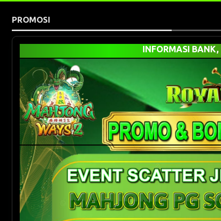
PROMOSI
INFORMASI BANK, 
INFORMASI BANK, QRIS, E-WALLE
-
BCA
: Online 24 Jam | Min Deposit 10.000
-
MANDIRI
: Online 24 Jam | Min Deposit 10.000
-
BRI
: Online 24 Jam | Min Deposit 10.000
-
BNI
: Online 24 Jam | Min Deposit 10.000
-
QRIS
: Online 24 Jam | Min Deposit 10.000
-
DANA
: Online 24 Jam | Min Deposit 10.000
-
OVO
: Online 24 Jam | Min Deposit 10.000
-
GOPAY
: Online 24 Jam | Min Deposit 10.000
-
LINKAJA
: Online 24 Jam | Min Deposit 10.000
-
TELKOMSEL & XL
: Rate 100% | Min Deposit 10.000