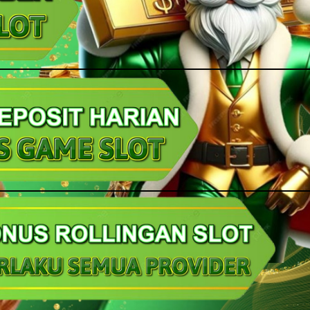
mengambil bonus deposit apapun dan bermain slot games.
 jumlah withdrawal.
000,- dari saldo deposit terakhir.
engan melakukan withdraw
 Berlaku dari Atas ke Bawah (Tengah).
oup Slot Facebook (Bebas Group Slot Apa Saja).
kan manipulasi dan atau memanfaatkan kelemahan sistem
UAN4D.
n kelompok/sindikat dan keputusan kami adalah mutlak.
tanpa ada pemberitahuan terlebih dahulu, oleh karena itu
ra berkala.
500 x 5 = 312.500 TO yang Harus Di Capai Untuk Melakukan
AME 10%
 Tidak Berlaku Jika Sudah Di Mainkan)
mua Games.